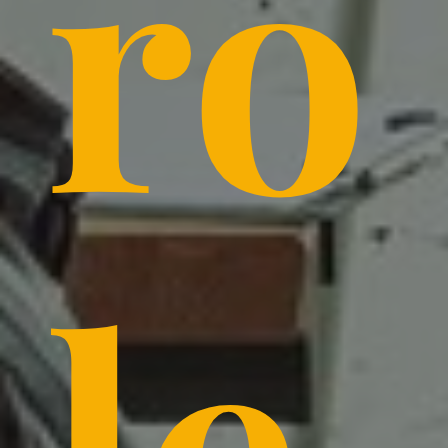
ro
le