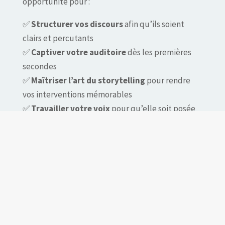
opportunité pour :
✅
Structurer vos discours
afin qu’ils soient
clairs et percutants
✅
Captiver votre auditoire
dès les premières
secondes
✅
Maîtriser l’art du storytelling
pour rendre
vos interventions mémorables
✅
Travailler votre voix
pour qu’elle soit posée
et impactante
✅
Utiliser efficacement votre communication
non-verbale
✅
Créer des supports visuels attractifs et
engageants
✅
Gagner en plaisir et en aisance à l’oral
✅
Gérer votre stress et transformer votre trac
en énergie positive