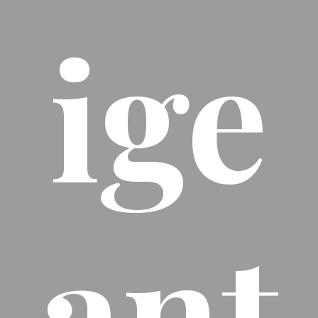
ige
ant