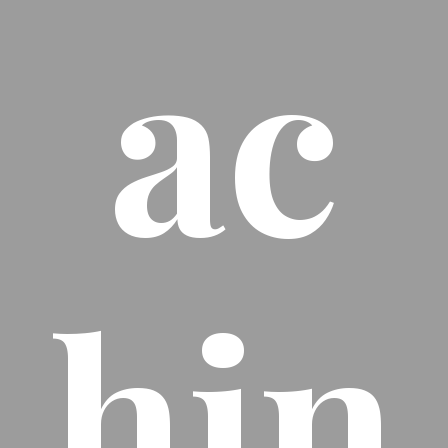
ac
hin