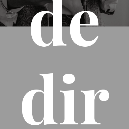
de
dir