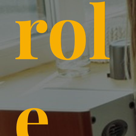
rol
e