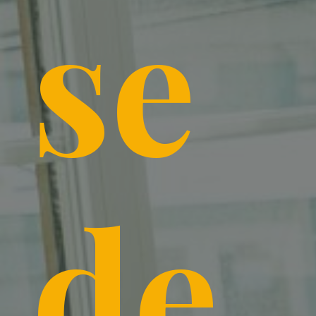
se
de