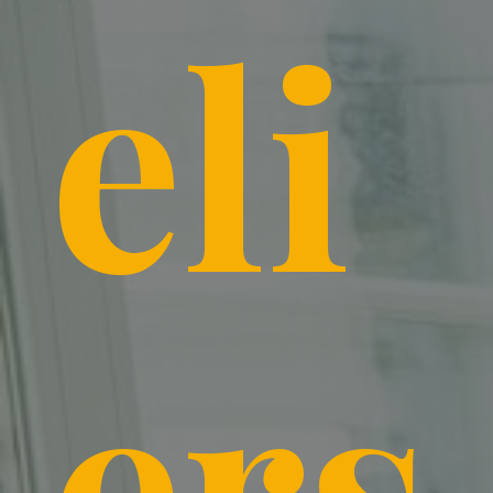
eli
ers