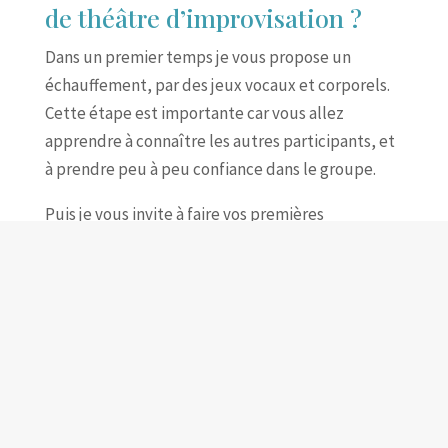
de théâtre d’improvisation ?
Dans un premier temps je vous propose un
échauffement, par des jeux vocaux et corporels.
Cette étape est importante car vous allez
apprendre à connaître les autres participants, et
à prendre peu à peu confiance dans le groupe.
Puis je vous invite à faire vos premières
improvisations. Les premières improvisations
durent 30 secondes et se font en groupe. Au fur
et à mesure j’allongerai la durée. Vous verrez que
finalement le temps passe très vite.
Enfin les plus téméraires peuvent se lancer seuls
sur scène !
Mes ateliers sont ouverts à toutes les personnes