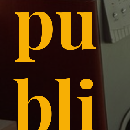
pu
bli